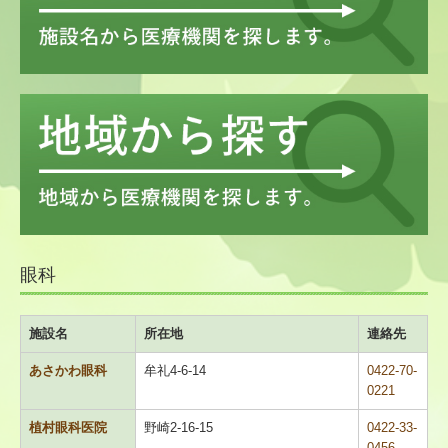
地域名から探す
災害時の医療体制について
医療機関限定
医療機関情報新規登録・変更フォーム
会員限定
医人往来
眼科
救急医療機関
施設名
所在地
連絡先
こども救急みたかのご案内
あさかわ眼科
牟礼4-6-14
0422-70-
休日診療所のご案内
0221
植村眼科医院
野崎2-16-15
0422-33-
定期検診・予防接種情報
0456