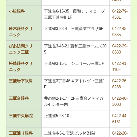
小松眼科
下連雀6-15-35 藤和シティコープ
0422-79-
地域包括ケア
三鷹下連雀III1F
4331
皆さんの健康のために
鈴木眼科クリ
下連雀3-38-4 三鷹産業プラザ6F
0422-43-
ニック
9835
プライバシーポリシー
ぴあ訪問クリ
下連雀3-43-21 藤和三鷹ホームズ20
0422-29-
ニック三鷹
5
8383
個人情報保護規程
松崎眼科クリ
下連雀3-15-1 シェリール三鷹1Ｆ
0422-41-
個人情報保護方針
ニック
1103
三鷹岩下眼科
下連雀3丁目46-4 アトレヴィ三鷹1
0422-26-
F
6238
三鷹台眼科
井の頭2-1-17 2F三鷹台メディカ
0422-40-
ルセンター内
3003
三鷹中央病院
上連雀5-23-10
0422-44-
6161
三鷹通り眼科
上連雀4-3-1 宮沢ビル MB1階
0422-26-