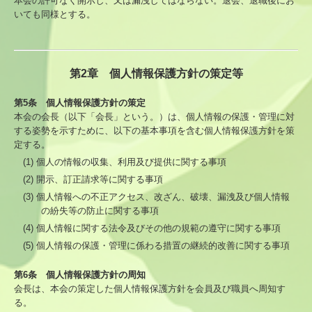
本会の許可なく開示し、又は漏洩してはならない。退会、退職後にお
いても同様とする。
地域包括ケア
皆さんの健康のために
第2章 個人情報保護方針の策定等
プライバシーポリシー
第5条 個人情報保護方針の策定
本会の会長（以下「会長」という。）は、個人情報の保護・管理に対
個人情報保護規程
する姿勢を示すために、以下の基本事項を含む個人情報保護方針を策
定する。
個人情報保護方針
(1) 個人の情報の収集、利用及び提供に関する事項
(2) 開示、訂正請求等に関する事項
(3) 個人情報への不正アクセス、改ざん、破壊、漏洩及び個人情報
の紛失等の防止に関する事項
(4) 個人情報に関する法令及びその他の規範の遵守に関する事項
(5) 個人情報の保護・管理に係わる措置の継続的改善に関する事項
第6条 個人情報保護方針の周知
会長は、本会の策定した個人情報保護方針を会員及び職員へ周知す
る。