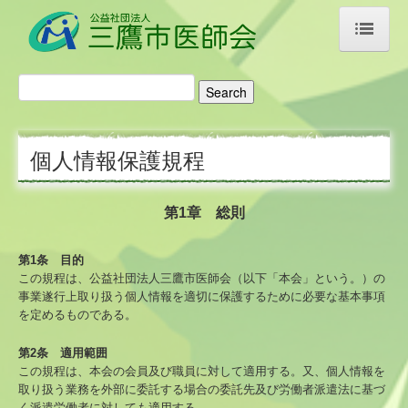
ホーム
医師会のご案内
個人情報保護規程
ご挨拶・あゆみ
アクセス
第1章 総則
リンク集
第1条 目的
この規程は、公益社団法人三鷹市医師会（以下「本会」という。）の
医療機関検索
事業遂行上取り扱う個人情報を適切に保護するために必要な基本事項
を定めるものである。
科目名から探す
第2条 適用範囲
この規程は、本会の会員及び職員に対して適用する。又、個人情報を
施設名から探す
取り扱う業務を外部に委託する場合の委託先及び労働者派遣法に基づ
く派遣労働者に対しても適用する。