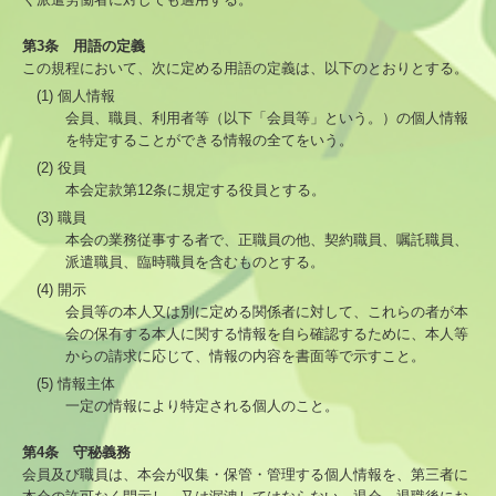
地域名から探す
第3条 用語の定義
災害時の医療体制について
この規程において、次に定める用語の定義は、以下のとおりとする。
(1) 個人情報
医療機関限定
会員、職員、利用者等（以下「会員等」という。）の個人情報
を特定することができる情報の全てをいう。
医療機関情報新規登録・変更フォーム
(2) 役員
本会定款第12条に規定する役員とする。
会員限定
(3) 職員
本会の業務従事する者で、正職員の他、契約職員、嘱託職員、
医人往来
派遣職員、臨時職員を含むものとする。
(4) 開示
会員等の本人又は別に定める関係者に対して、これらの者が本
救急医療機関
会の保有する本人に関する情報を自ら確認するために、本人等
からの請求に応じて、情報の内容を書面等で示すこと。
こども救急みたかのご案内
(5) 情報主体
一定の情報により特定される個人のこと。
休日診療所のご案内
第4条 守秘義務
会員及び職員は、本会が収集・保管・管理する個人情報を、第三者に
定期検診・予防接種情報