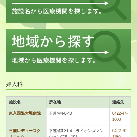
地域名から探す
災害時の医療体制について
医療機関限定
医療機関情報新規登録・変更フォーム
会員限定
医人往来
婦人科
救急医療機関
施設名
所在地
連絡先
こども救急みたかのご案内
東京国際大堀病院
下連雀4-8-40
0422-47-
休日診療所のご案内
1000
三鷹レディースク
下連雀3-31-4 ライオンズマン
0422-70-
定期検診・予防接種情報
リニック
ション第8、101
1150