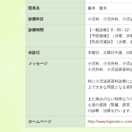
院長名
藤本 隆夫
診療科目
小児科、小児外科、小児
診療時間
【一般診療】9：00～12：0
【予防接種】（月曜、水曜）1
【乳幼児健診】（火曜、金曜
休診日
木曜日、土曜日午後、日
メッセージ
小児科、小児外科、小児
小児外科、小児泌尿器科
特に小児泌尿器科診療に
上で大きな問題となる昼
また痛みのない特殊なウ
も達の尿路（腎臓、尿管
の診断・治療を行います
ホームページ
http://www.fujimoto-c.com