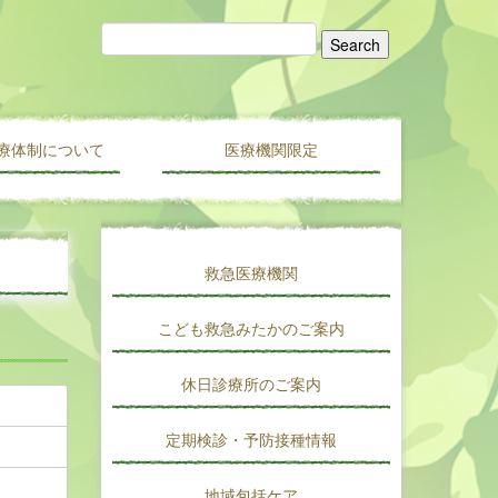
療体制について
医療機関限定
医療機関情報新規登録・変更フォーム
会員限定
医人往来
救急医療機関
こども救急みたかのご案内
休日診療所のご案内
定期検診・予防接種情報
地域包括ケア