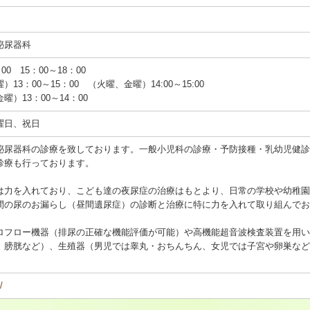
泌尿器科
0 15：00～18：00
3：00～15：00 （火曜、金曜）14:00～15:00
）13：00～14：00
曜日、祝日
泌尿器科の診療を致しております。一般小児科の診療・予防接種・乳幼児健診
診療も行っております。
は力を入れており、こども達の夜尿症の治療はもとより、日常の学校や幼稚園
間の尿のお漏らし（昼間遺尿症）の診断と治療に特に力を入れて取り組んでお
ロフロー機器（排尿の正確な機能評価が可能）や高機能超音波検査装置を用い
、膀胱など）、生殖器（男児では睾丸・おちんちん、女児では子宮や卵巣など
。
/