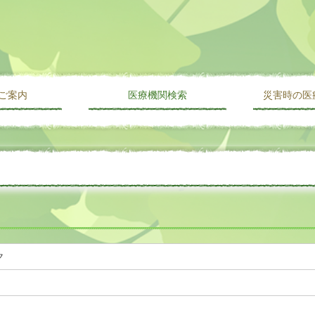
ご案内
医療機関検索
災害時の医
み
科目名から探す
施設名から探す
地域名から探す
ク