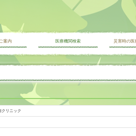
ご案内
医療機関検索
災害時の医
み
科目名から探す
施設名から探す
地域名から探す
南クリニック