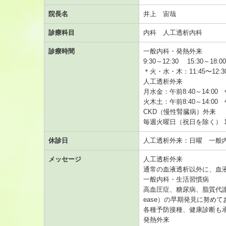
院長名
井上 宙哉
診療科目
内科 人工透析内科
診療時間
一般内科・発熱外来
9:30～12:30 15:30
＊火・水・木：11:45〜1
人工透析外来
月水金：午前8:40～14:00 午
火木土：午前8:40～14:00 午
CKD（慢性腎臓病）外来
毎週火曜日（祝日を除く） 1
休診日
人工透析外来：日曜 一般
メッセージ
人工透析外来
通常の血液透析以外に、血液
一般内科・生活習慣病
高血圧症、糖尿病、脂質代謝異常
ease）の早期発見に努め
各種予防接種、健康診断も
発熱外来