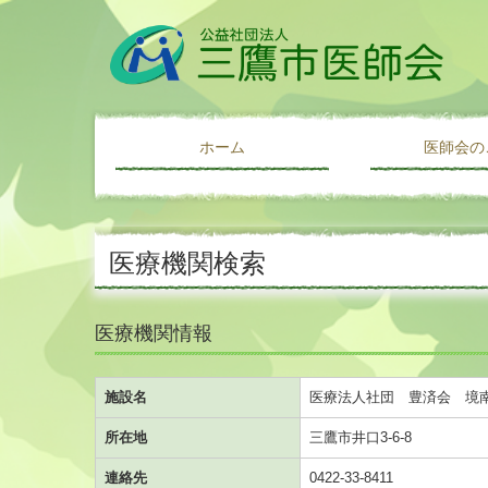
ホーム
医師会の
ご挨拶・あゆ
アクセス
リンク集
医療機関検索
医療機関情報
施設名
医療法人社団 豊済会 境
所在地
三鷹市井口3-6-8
連絡先
0422-33-8411