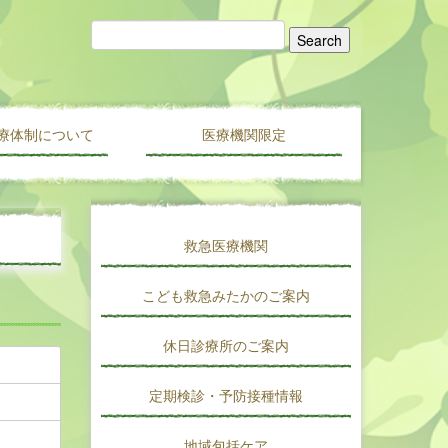
療体制について
医療機関限定
医療機関情報新規登録・変更フォーム
会員限定
医人往来
救急医療機関
こども救急みたかのご案内
休日診療所のご案内
定期検診・予防接種情報
地域包括ケア