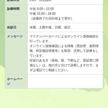
地域名から探す
診療時間
午前 9:00～12:00
災害時の医療体制について
午後 15:00～18:00
（診療終了の10分前まで受付）
医療機関限定
休診日
木曜、土曜午後、日曜、祝日
メッセージ
マイナンバーカードによるオンライン資格確認を
医療機関情報新規登録・変更フォーム
行っています。
オンライン資格確認による情報（受診歴、薬剤情
会員限定
報、特定健診情報等）を取得、活用して診療をし
ています。
医人往来
症状のある方（発熱、咳、下痢など、受診歴に関
係なし）は、他の方と分けて診察しますので、ま
救急医療機関
ずは電話でご相談ください。
ホームペー
こども救急みたかのご案内
ジ
休日診療所のご案内
定期検診・予防接種情報