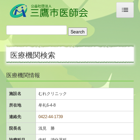
ホーム
医師会のご案内
医療機関検索
ご挨拶・あゆみ
アクセス
医療機関情報
リンク集
施設名
むれクリニック
医療機関検索
所在地
牟礼6-4-8
科目名から探す
連絡先
0422-44-1739
施設名から探す
院長名
浅見 勝
診療科目
内科、消化器科