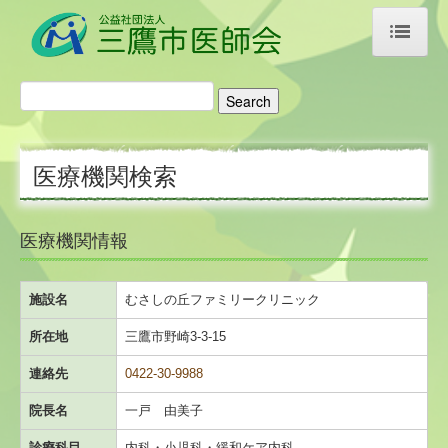
ホーム
医師会のご案内
医療機関検索
ご挨拶・あゆみ
アクセス
医療機関情報
リンク集
施設名
むさしの丘ファミリークリニック
医療機関検索
所在地
三鷹市野崎3-3-15
科目名から探す
連絡先
0422-30-9988
施設名から探す
院長名
一戸 由美子
診療科目
内科・小児科・緩和ケア内科