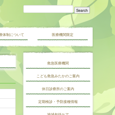
療体制について
医療機関限定
医療機関情報新規登録・変更フォーム
会員限定
医人往来
救急医療機関
こども救急みたかのご案内
休日診療所のご案内
定期検診・予防接種情報
地域包括ケア