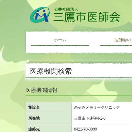
ホーム
医師会の
ご挨拶・あゆ
アクセス
リンク集
医療機関検索
医療機関情報
施設名
のぞみメモリークリニック
所在地
三鷹市下連雀4-2-8
連絡先
0422-70-3880