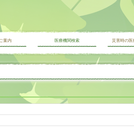
ご案内
医療機関検索
災害時の医
み
科目名から探す
施設名から探す
地域名から探す