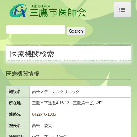
ホーム
医師会のご案内
医療機関検索
ご挨拶・あゆみ
アクセス
医療機関情報
リンク集
施設名
高松メディカルクリニック
医療機関検索
所在地
三鷹市下連雀4-16-12 三鷹第一ビル2F
科目名から探す
連絡先
0422-70-1035
施設名から探す
院長名
高松 慶太
診療科目
内科、アレルギー科