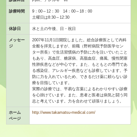
地域名から探す
診療時間
9：00～12：30 14：00～18：00
災害時の医療体制について
土曜日は8:30～12:30
休診日
水と土の午後、日・祝日
医療機関限定
メッセー
2007年11月1日開院しました。総合診療医として内科
ジ
全般を拝見しますが、前職（野村病院予防医学セン
医療機関情報新規登録・変更フォーム
ター所長）で生活習慣病の予防に力を注いでいたこと
もあり、高血圧、糖尿病、高脂血症、痛風、慢性閉塞
会員限定
性肺疾患などが中心です。また、もともとの専門であ
る感染症、アレルギー疾患なども診察しています。予
医人往来
防に力を入れているため、できるだけ薬に頼らない診
療を目指しています。
救急医療機関
実際の診療では、平易な言葉によるわかりやすい診療
を心掛けています。また、患者と医者は病気と闘う同
志と考えています。力を合わせて頑張りましょう。
こども救急みたかのご案内
ホーム
http://www.takamatsu-medical.com/
休日診療所のご案内
ページ
定期検診・予防接種情報