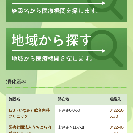
地域名から探す
災害時の医療体制について
医療機関限定
医療機関情報新規登録・変更フォーム
会員限定
医人往来
消化器科
救急医療機関
施設名
所在地
連絡先
こども救急みたかのご案内
173（いなみ）総合内科
下連雀6-8-50
0422-26-
休日診療所のご案内
クリニック
5173
医療社団法人うちはら内
上連雀7-11-7-1F
0422-40-
定期検診・予防接種情報