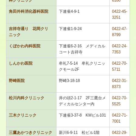
科クリニック
6180
角田外科消化器科医院
下連雀4-9-1
0422-45-
地域包括ケア
3251
皆さんの健康のために
吉祥寺通り 花岡クリ
下連雀1-9-24
0422-47-
ニック
8799
プライバシーポリシー
くぼかわ内科医院
下連雀6-2-16 メディカル
0422-24-
コート吉祥寺
7353
個人情報保護規程
しんかわ医院
牟礼7-5-14 牟礼クリニッ
0422-70-
個人情報保護方針
クモール2F
5711
野崎医院
野崎3-18-18
0422-31-
8373
松川内科クリニック
井の頭2-1-17 2F三鷹台メ
0422-70-
ディカルセンター内
5525
三木クリニック
下連雀3-37-8 KMビル101
0422-71-
7001
三鷹あかつきクリニック
新川6-9-11 松ビル1階
0422-29-