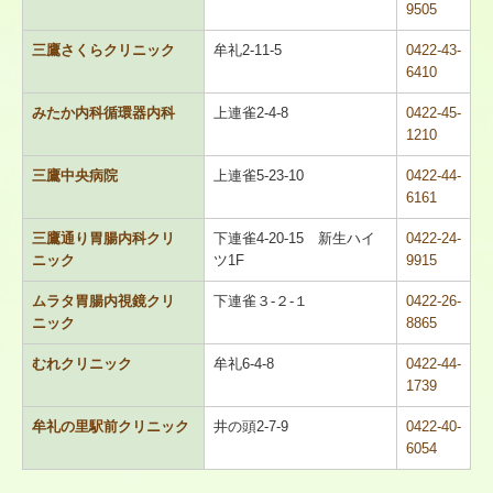
9505
三鷹さくらクリニック
牟礼2-11-5
0422-43-
6410
みたか内科循環器内科
上連雀2-4-8
0422-45-
1210
三鷹中央病院
上連雀5-23-10
0422-44-
6161
三鷹通り胃腸内科クリ
下連雀4-20-15 新生ハイ
0422-24-
ニック
ツ1F
9915
ムラタ胃腸内視鏡クリ
下連雀３-２-１
0422-26-
ニック
8865
むれクリニック
牟礼6-4-8
0422-44-
1739
牟礼の里駅前クリニック
井の頭2-7-9
0422-40-
6054